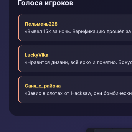
Голоса игроков
Пельмень228
«Вывел 15к за ночь. Верификацию прошёл за 
LuckyVika
«Нравится дизайн, всё ярко и понятно. Бон
Саня_с_района
«Завис в слотах от Hacksaw, они бомбически