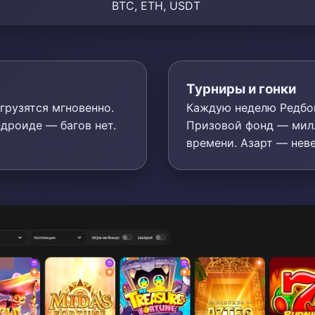
BTC, ETH, USDT
Турниры и гонки
 грузятся мгновенно.
Каждую неделю Редбок
дроиде — багов нет.
Призовой фонд — мил
времени. Азарт — нев