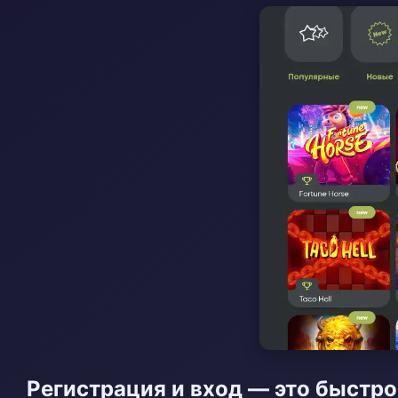
Регистрация и вход — это быстро