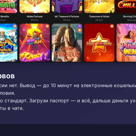
рвов
ии нет. Вывод — до 10 минут на электронные кошельки
ловия.
 стандарт. Загрузи паспорт — и всё, дальше деньги ух
ты в чате.