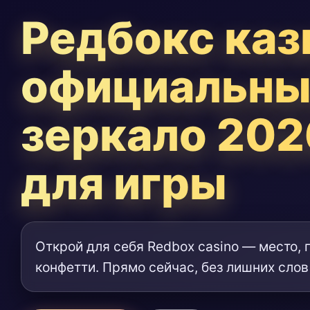
Редбокс кази
официальный
зеркало 202
для игры
Открой для себя Redbox casino — место, 
конфетти. Прямо сейчас, без лишних слов