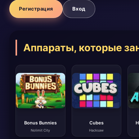
Регистрация
Вход
Аппараты, которые за
Bonus Bunnies
Cubes
H
Nolimit City
Hacksaw