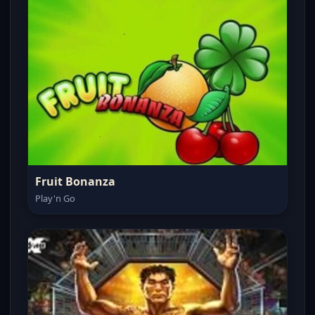
Fruit Bonanza
Play'n Go