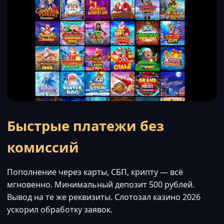
Быстрые платежи без
комиссий
Пополнение через карты, СБП, крипту — всё
мгновенно. Минимальный депозит 500 рублей.
Вывод на те же реквизиты. Слотозал казино 2026
ускорил обработку заявок.