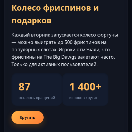
Колесо фриспинов и
подарков
Каждый вторник запускается колесо фортуны
— можно выиграть до 500 фриспинов на
популярных слотах. Игроки отмечали, что
фриспины на The Big Dawgs залетают часто.
Только для активных пользователей.
87
1 400+
осталось вращений
игроков крутят
Крутить