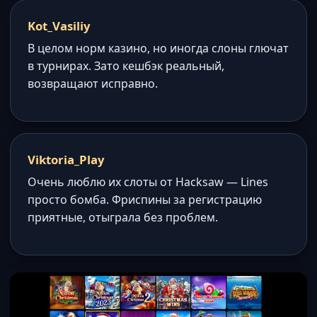
Kot_Vasiliy
В целом норм казино, но иногда слоны глючат
в турнирах. Зато кешбэк реальный,
возвращают исправно.
Viktoria_Play
Очень люблю их слоты от Hacksaw — Lines
просто бомба. Фриспины за регистрацию
приятные, отыграла без проблем.