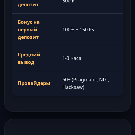
500 ₽
депозит
Бонус на
первый
100% + 150 FS
депозит
Средний
1-3 часа
вывод
60+ (Pragmatic, NLC,
Провайдеры
Hacksaw)