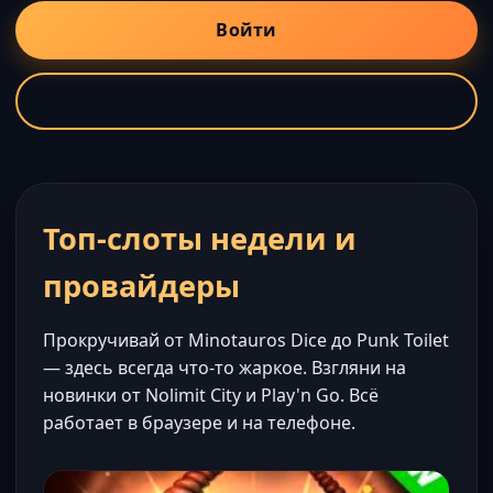
Войти
Регистрация
Топ-слоты недели и
провайдеры
Прокручивай от Minotauros Dice до Punk Toilet
— здесь всегда что-то жаркое. Взгляни на
новинки от Nolimit City и Play'n Go. Всё
работает в браузере и на телефоне.