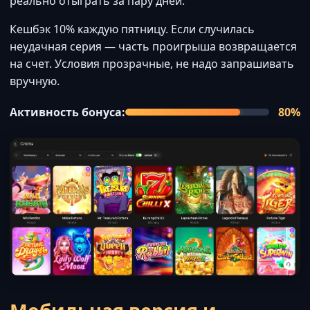
реально отыграть за пару дней.
Кешбэк 10% каждую пятницу. Если случилась
неудачная серия — часть проигрыша возвращается
на счет. Условия прозрачные, не надо запрашивать
вручную.
Активность бонуса:
80%