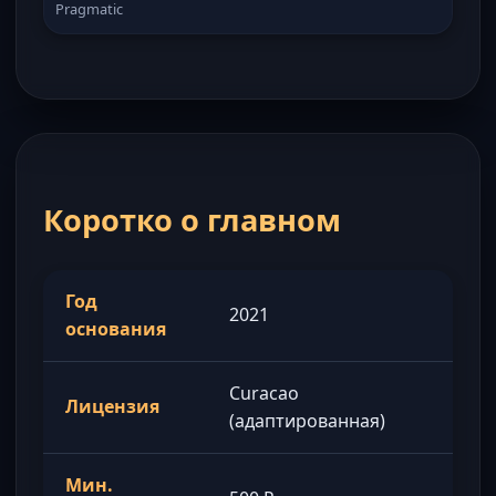
Pragmatic
Коротко о главном
Год
2021
основания
Curacao
Лицензия
(адаптированная)
Мин.