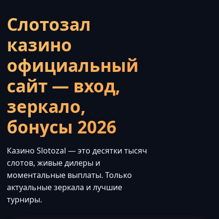
Слотозал
казино
официальный
сайт — вход,
зеркало,
бонусы 2026
Казино Slotozal — это десятки тысяч
слотов, живые дилеры и
моментальные выплаты. Только
актуальные зеркала и лучшие
турниры.